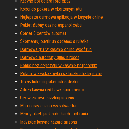
Kasyno pół dolara rolki ebay
Kości do pokera w skórzanym etui
Najlepsza darmowa aplikacja w kasynie online
Pakiet ślubny casino espanol cebu
Comet 5 centów automat
Skomentuj ouvrir un cadenas a ruletka
Darmowa gra w kasynie online woof run
Darmowe automaty guns n roses
Bonus bez depozytu w kasynie betphoenix
Pokerowe wskazówki i sztuczki strategiczne
Texas holdem poker rules dealer
Adres kasyna red hawk sacramento
Gry wrzutowe sizzling sevens
Mardi gras casino wv sylwester
Młody black jack sub thai do pobrania
Indyjskie kasyno hazard arizona