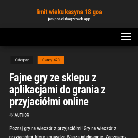
Skip
limit wieku kasyna 18 goa
to
jackpot-clubagzv.web.app
the
content
Category
Owney1673
Fajne gry ze sklepu z
aplikacjami do grania z
przyjaciółmi online
By
AUTHOR
Poznaj gry na wieczór z przyjaciółmi! Gry na wieczór z
przyjaciółmi, które sprawdzą Waszą inteligencję. Zaczniemy