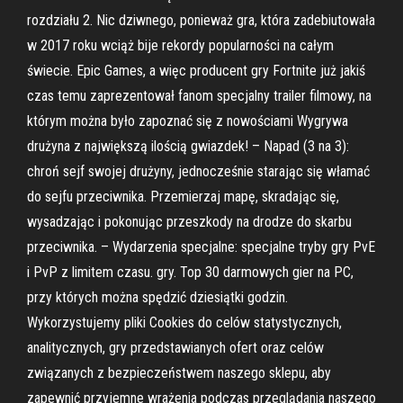
rozdziału 2. Nic dziwnego, ponieważ gra, która zadebiutowała
w 2017 roku wciąż bije rekordy popularności na całym
świecie. Epic Games, a więc producent gry Fortnite już jakiś
czas temu zaprezentował fanom specjalny trailer filmowy, na
którym można było zapoznać się z nowościami Wygrywa
drużyna z największą ilością gwiazdek! – Napad (3 na 3):
chroń sejf swojej drużyny, jednocześnie starając się włamać
do sejfu przeciwnika. Przemierzaj mapę, skradając się,
wysadzając i pokonując przeszkody na drodze do skarbu
przeciwnika. – Wydarzenia specjalne: specjalne tryby gry PvE
i PvP z limitem czasu. gry. Top 30 darmowych gier na PC,
przy których można spędzić dziesiątki godzin.
Wykorzystujemy pliki Cookies do celów statystycznych,
analitycznych, gry przedstawianych ofert oraz celów
związanych z bezpieczeństwem naszego sklepu, aby
zapewnić przyjemne wrażenia podczas przeglądania naszego