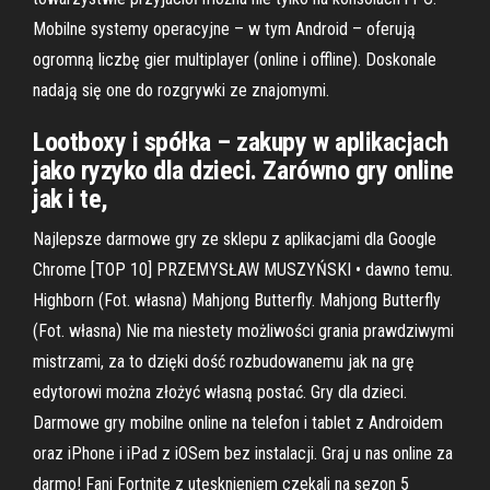
Mobilne systemy operacyjne – w tym Android – oferują
ogromną liczbę gier multiplayer (online i offline). Doskonale
nadają się one do rozgrywki ze znajomymi.
Lootboxy i spółka – zakupy w aplikacjach
jako ryzyko dla dzieci. Zarówno gry online
jak i te,
Najlepsze darmowe gry ze sklepu z aplikacjami dla Google
Chrome [TOP 10] PRZEMYSŁAW MUSZYŃSKI • dawno temu.
Highborn (Fot. własna) Mahjong Butterfly. Mahjong Butterfly
(Fot. własna) Nie ma niestety możliwości grania prawdziwymi
mistrzami, za to dzięki dość rozbudowanemu jak na grę
edytorowi można złożyć własną postać. Gry dla dzieci.
Darmowe gry mobilne online na telefon i tablet z Androidem
oraz iPhone i iPad z iOSem bez instalacji. Graj u nas online za
darmo! Fani Fortnite z utęsknieniem czekali na sezon 5