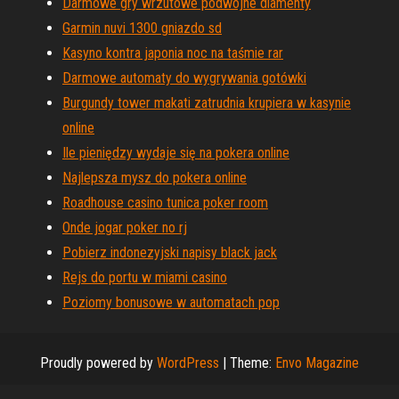
Darmowe gry wrzutowe podwójne diamenty
Garmin nuvi 1300 gniazdo sd
Kasyno kontra japonia noc na taśmie rar
Darmowe automaty do wygrywania gotówki
Burgundy tower makati zatrudnia krupiera w kasynie
online
Ile pieniędzy wydaje się na pokera online
Najlepsza mysz do pokera online
Roadhouse casino tunica poker room
Onde jogar poker no rj
Pobierz indonezyjski napisy black jack
Rejs do portu w miami casino
Poziomy bonusowe w automatach pop
Proudly powered by
WordPress
|
Theme:
Envo Magazine