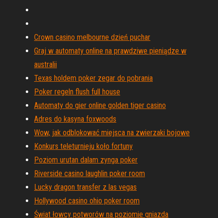
Crown casino melbourne dzień puchar
Graj w automaty online na prawdziwe pieniądze w
australii
Texas holdem poker zegar do pobrania
Poker regeln flush full house
Automaty do gier online golden tiger casino
Adres do kasyna foxwoods
Wow, jak odblokować miejsca na zwierzaki bojowe
Konkurs teleturnieju koło fortuny
Poziom urutan dalam zynga poker
Riverside casino laughlin poker room
Lucky dragon transfer z las vegas
Hollywood casino ohio poker room
Świat łowcy potworów na poziomie gniazda