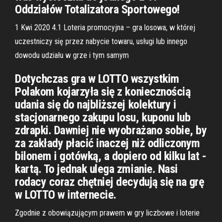
Oddziałów Totalizatora Sportowego!
1 Kwi 2020 4.1 Loteria promocyjna – gra losowa, w której
uczestniczy się przez nabycie towaru, usługi lub innego
dowodu udziału w grze i tym samym
Dotychczas gra w LOTTO wszystkim
Polakom kojarzyła się z koniecznością
udania się do najbliższej kolektury i
stacjonarnego zakupu losu, kuponu lub
zdrapki. Dawniej nie wyobrażano sobie, by
za zakłady płacić inaczej niż odliczonym
bilonem i gotówką, a dopiero od kilku lat -
kartą. To jednak ulega zmianie. Nasi
rodacy coraz chętniej decydują się na grę
w LOTTO w internecie.
Zgodnie z obowiązującym prawem w gry liczbowe i loterie