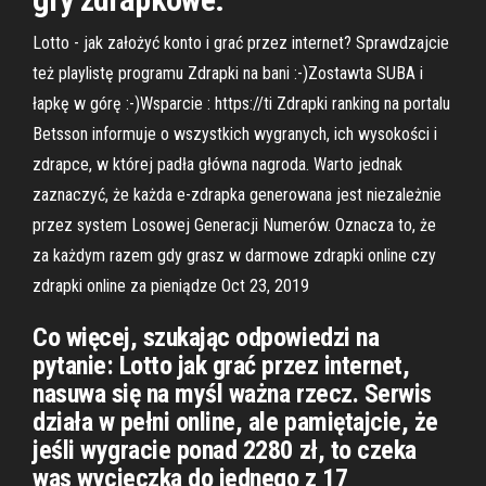
Lotto - jak założyć konto i grać przez internet? Sprawdzajcie
też playlistę programu Zdrapki na bani :-)Zostawta SUBA i
łapkę w górę :-)Wsparcie : https://ti Zdrapki ranking na portalu
Betsson informuje o wszystkich wygranych, ich wysokości i
zdrapce, w której padła główna nagroda. Warto jednak
zaznaczyć, że każda e-zdrapka generowana jest niezależnie
przez system Losowej Generacji Numerów. Oznacza to, że
za każdym razem gdy grasz w darmowe zdrapki online czy
zdrapki online za pieniądze Oct 23, 2019
Co więcej, szukając odpowiedzi na
pytanie: Lotto jak grać przez internet,
nasuwa się na myśl ważna rzecz. Serwis
działa w pełni online, ale pamiętajcie, że
jeśli wygracie ponad 2280 zł, to czeka
was wycieczka do jednego z 17