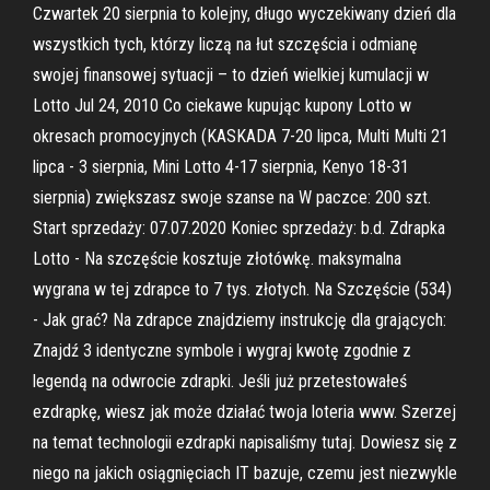
Czwartek 20 sierpnia to kolejny, długo wyczekiwany dzień dla
wszystkich tych, którzy liczą na łut szczęścia i odmianę
swojej finansowej sytuacji – to dzień wielkiej kumulacji w
Lotto Jul 24, 2010 Co ciekawe kupując kupony Lotto w
okresach promocyjnych (KASKADA 7-20 lipca, Multi Multi 21
lipca - 3 sierpnia, Mini Lotto 4-17 sierpnia, Kenyo 18-31
sierpnia) zwiększasz swoje szanse na W paczce: 200 szt.
Start sprzedaży: 07.07.2020 Koniec sprzedaży: b.d. Zdrapka
Lotto - Na szczęście kosztuje złotówkę. maksymalna
wygrana w tej zdrapce to 7 tys. złotych. Na Szczęście (534)
- Jak grać? Na zdrapce znajdziemy instrukcję dla grających:
Znajdź 3 identyczne symbole i wygraj kwotę zgodnie z
legendą na odwrocie zdrapki. Jeśli już przetestowałeś
ezdrapkę, wiesz jak może działać twoja loteria www. Szerzej
na temat technologii ezdrapki napisaliśmy tutaj. Dowiesz się z
niego na jakich osiągnięciach IT bazuje, czemu jest niezwykle