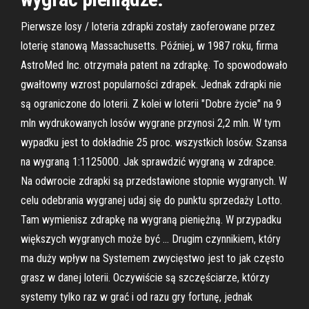
Pierwsze losy / loteria zdrapki zostały zaoferowane przez
loterię stanową Massachusetts. Później, w 1987 roku, firma
AstroMed Inc. otrzymała patent na zdrapkę. To spowodowało
gwałtowny wzrost popularności zdrapek. Jednak zdrapki nie
są ograniczone do loterii. Z kolei w loterii "Dobre życie" na 9
mln wydrukowanych losów wygrane przynosi 2,2 mln. W tym
wypadku jest to dokładnie 25 proc. wszystkich losów. Szansa
na wygraną 1:1125000. Jak sprawdzić wygraną w zdrapce.
Na odwrocie zdrapki są przedstawione stopnie wygranych. W
celu odebrania wygranej udaj się do punktu sprzedaży Lotto.
Tam wymienisz zdrapkę na wygraną pieniężną. W przypadku
większych wygranych może być … Drugim czynnikiem, który
ma duży wpływ na Systemem zwycięstwo jest to jak często
grasz w danej loterii. Oczywiście są szczęściarze, którzy
systemy tylko raz w grać i od razu gry fortunę, jednak