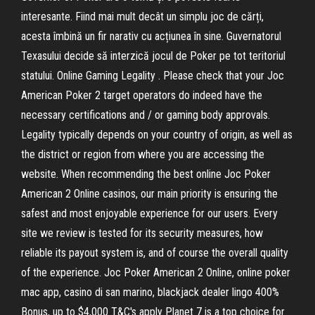
interesante. Fiind mai mult decât un simplu joc de cărți,
acesta îmbină un fir narativ cu acțiunea în sine. Guvernatorul
Texasului decide să interzică jocul de Poker pe tot teritoriul
statului. Online Gaming Legality . Please check that your Joc
American Poker 2 target operators do indeed have the
necessary certifications and / or gaming body approvals.
Legality typically depends on your country of origin, as well as
the district or region from where you are accessing the
website. When recommending the best online Joc Poker
American 2 Online casinos, our main priority is ensuring the
safest and most enjoyable experience for our users. Every
site we review is tested for its security measures, how
reliable its payout system is, and of course the overall quality
of the experience. Joc Poker American 2 Online, online poker
mac app, casino di san marino, blackjack dealer lingo 400%
Bonus, up to $4,000 T&C's apply Planet 7 is a top choice for