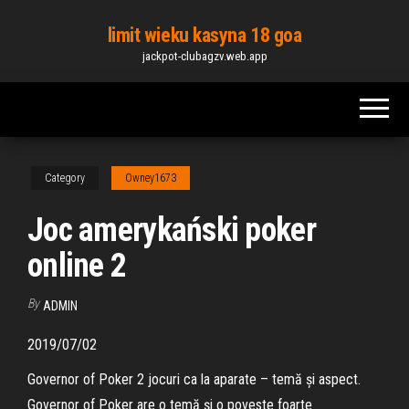
Skip
limit wieku kasyna 18 goa
to
jackpot-clubagzv.web.app
the
content
Category
Owney1673
Joc amerykański poker
online 2
By
ADMIN
2019/07/02
Governor of Poker 2 jocuri ca la aparate – temă și aspect.
Governor of Poker are o temă și o poveste foarte