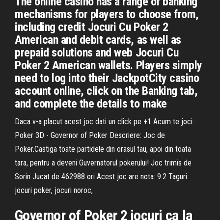
The online casino has a range of banking
mechanisms for players to choose from,
including credit Jocuri Cu Poker 2
American and debit cards, as well as
prepaid solutions and web Jocuri Cu
Poker 2 American wallets. Players simply
need to log into their JackpotCity casino
account online, click on the Banking tab,
and complete the details to make
Daca v-a placut acest joc dati un click pe +1 Acum te joci:
Poker 3D - Governor of Poker Descriere: Joc de
Poker.Castiga toate partidele din orasul tau, apoi din toata
tara, pentru a deveni Guvernatorul pokerului! Joc trimis de
Sorin Jucat de 462988 ori Acest joc are nota: 9.2 Taguri:
jocuri poker, jocuri noroc,
Governor of Poker 2 jocuri ca la