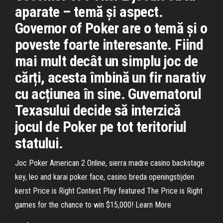
aparate – temă și aspect.
Governor of Poker are o temă și o
poveste foarte interesante. Fiind
mai mult decât un simplu joc de
cărți, acesta îmbină un fir narativ
cu acțiunea în sine. Guvernatorul
Texasului decide să interzică
jocul de Poker pe tot teritoriul
statului.
Joc Poker American 2 Online, sierra madre casino backstage
key, leo and karai poker face, casino breda openingstijden
kerst Price is Right Contest Play featured The Price is Right
games for the chance to win $15,000! Learn More