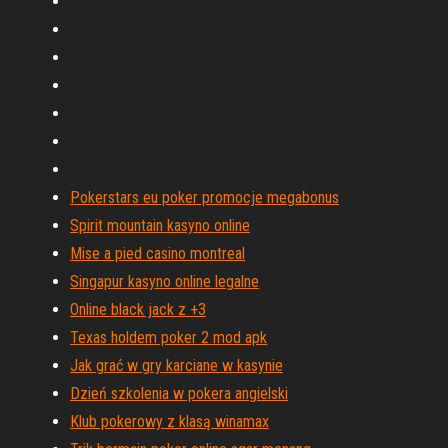
Pokerstars eu poker promocje megabonus
Spirit mountain kasyno online
Mise a pied casino montreal
Singapur kasyno online legalne
Online black jack z +3
Texas holdem poker 2 mod apk
Jak grać w gry karciane w kasynie
Dzień szkolenia w pokera angielski
Klub pokerowy z klasą winamax