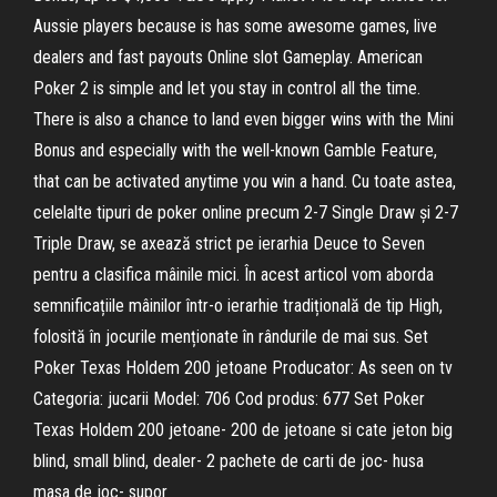
Aussie players because is has some awesome games, live
dealers and fast payouts Online slot Gameplay. American
Poker 2 is simple and let you stay in control all the time.
There is also a chance to land even bigger wins with the Mini
Bonus and especially with the well-known Gamble Feature,
that can be activated anytime you win a hand. Cu toate astea,
celelalte tipuri de poker online precum 2-7 Single Draw și 2-7
Triple Draw, se axează strict pe ierarhia Deuce to Seven
pentru a clasifica mâinile mici. În acest articol vom aborda
semnificațiile mâinilor într-o ierarhie tradițională de tip High,
folosită în jocurile menționate în rândurile de mai sus. Set
Poker Texas Holdem 200 jetoane Producator: As seen on tv
Categoria: jucarii Model: 706 Cod produs: 677 Set Poker
Texas Holdem 200 jetoane- 200 de jetoane si cate jeton big
blind, small blind, dealer- 2 pachete de carti de joc- husa
masa de joc- supor