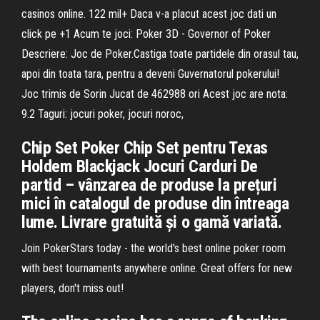
casinos online. 122 mil+ Daca v-a placut acest joc dati un
click pe +1 Acum te joci: Poker 3D - Governor of Poker
Descriere: Joc de Poker.Castiga toate partidele din orasul tau,
apoi din toata tara, pentru a deveni Guvernatorul pokerului!
Joc trimis de Sorin Jucat de 462988 ori Acest joc are nota:
9.2 Taguri: jocuri poker, jocuri noroc,
Chip Set Poker Chip Set pentru Texas
Holdem Blackjack Jocuri Carduri De
partid – vânzarea de produse la prețuri
mici în catalogul de produse din întreaga
lume. Livrare gratuită și o gamă variată.
Join PokerStars today - the world's best online poker room
with best tournaments anywhere online. Great offers for new
players, don't miss out!