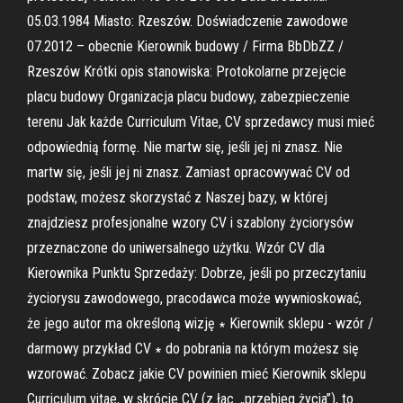
05.03.1984 Miasto: Rzeszów. Doświadczenie zawodowe
07.2012 – obecnie Kierownik budowy / Firma BbDbZZ /
Rzeszów Krótki opis stanowiska: Protokolarne przejęcie
placu budowy Organizacja placu budowy, zabezpieczenie
terenu Jak każde Curriculum Vitae, CV sprzedawcy musi mieć
odpowiednią formę. Nie martw się, jeśli jej ni znasz. Nie
martw się, jeśli jej ni znasz. Zamiast opracowywać CV od
podstaw, możesz skorzystać z Naszej bazy, w której
znajdziesz profesjonalne wzory CV i szablony życiorysów
przeznaczone do uniwersalnego użytku. Wzór CV dla
Kierownika Punktu Sprzedaży: Dobrze, jeśli po przeczytaniu
życiorysu zawodowego, pracodawca może wywnioskować,
że jego autor ma określoną wizję ∗ Kierownik sklepu - wzór /
darmowy przykład CV ∗ do pobrania na którym możesz się
wzorować. Zobacz jakie CV powinien mieć Kierownik sklepu
Curriculum vitae, w skrócie CV (z łac. „przebieg życia”), to