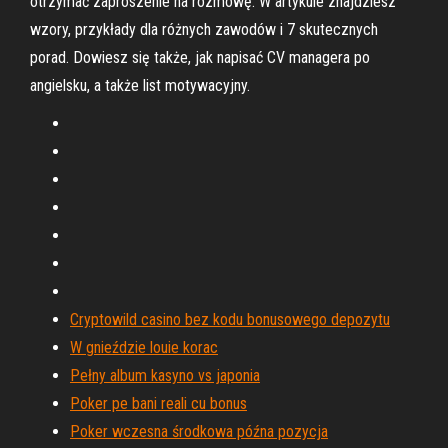
otrzymać zaproszenie na rozmowę. W artykule znajdziesz
wzory, przykłady dla różnych zawodów i 7 skutecznych
porad. Dowiesz się także, jak napisać CV managera po
angielsku, a także list motywacyjny.
Cryptowild casino bez kodu bonusowego depozytu
W gnieździe louie korac
Pełny album kasyno vs japonia
Poker pe bani reali cu bonus
Poker wczesna środkowa późna pozycja