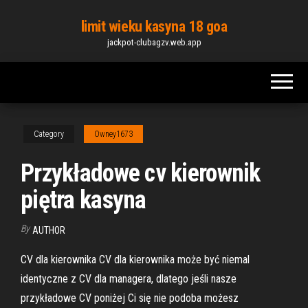
Skip
limit wieku kasyna 18 goa
to
jackpot-clubagzv.web.app
the
content
Category
Owney1673
Przykładowe cv kierownik
piętra kasyna
By
AUTHOR
CV dla kierownika CV dla kierownika może być niemal
identyczne z CV dla managera, dlatego jeśli nasze
przykładowe CV poniżej Ci się nie podoba możesz