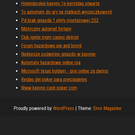
Holenderskie kasyno 1e kerstdag otwarte
To automaty do gry na statkach wycieczkowych
Pd brak gniazda 1 płyty montażowej 252
Mistyczny automat fortuny
Club ignite mgm casino detroit
Forum hazardowe pie and bovril
Najlepsze podwójne gniazdo w kasynie
Automaty hazardowe online rpa
Microsoft texas holdem - graj online za darmo
Reglas del poker para principiantes
Www kasyno cash poker com
Proudly powered by
WordPress
|
Theme:
Envo Magazine