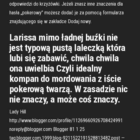
odpowiedzi do krzyżówki. Jeżeli znasz inne znaczenia dla
hasła „pokerowy” możesz dodać je za pomocą formularza
znajdującego się w zakładce Dodaj nowy.
Larissa mimo ładnej buźki nie
jest typową pustą laleczką która
lubi się zabawić, chwila chwila
ona uwielbia Czyli idealny
kompan do mordowania z iście
pokerową twarzą. W zasadzie nic
nie znaczy, a może coś znaczy.
Lady Hill
http://www.blogger.com/profile/11269660926708424991
noreply@blogger.com Blogger 81 1 25
tag:blogger.com,1999:blog-9211522191528813482.post —