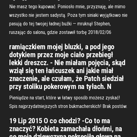
Nie masz tego kupować. Poniosło mnie, przyznaję, ale mimo
wszystko nie jestem sadystą. Poza tym siniaki wyjątkowo nie
pasują do tej twojej ładnej buźki — mruknął Stephen,
ruszając do salonu, gdzie zostawił torbę 2018/02/06
ramiączkiem mojej bluzki, a pod jego
dotykiem przez moje ciało przebiegł
lekki dreszcz. - Nie miałam pojęcia, skąd
wziął się ten łańcuszek ani jakie miał
znaczenie, ale czułam, że Patch siedział
przy stoliku pokerowym na tyłach. N
Pieniądze na start, które w łatwy sposób możesz zyskać!
Spis najprzydatniejszych stron bukmacherskich! Brak postów.
19 Lip 2015 O co chodzi? -Co to ma
znaczyć? Kobieta zamachała dłońmi, na
co moja dziewczyna pokręciła głową na