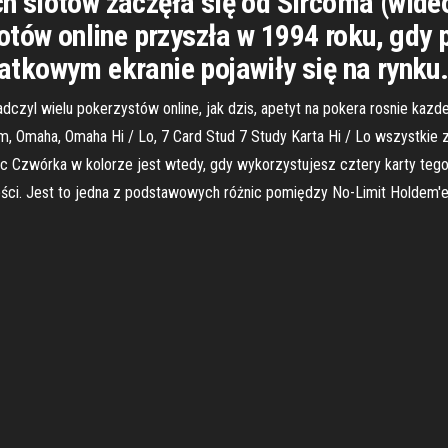
 slotów zaczęła się od Sircoma (wide
tów online przyszła w 1994 roku, gdy p
tkowym ekranie pojawiły się na rynku
czyl wielu pokerzystów online, jak dzis, apetyt na pokera rosnie kazde
m, Omaha, Omaha Hi / Lo, 7 Card Stud 7 Study Karta Hi / Lo wszystkie z
ec Czwórka w kolorze jest wtedy, gdy wykorzystujesz cztery karty tego 
tości. Jest to jedna z podstawowych różnic pomiędzy No-Limit Holdem