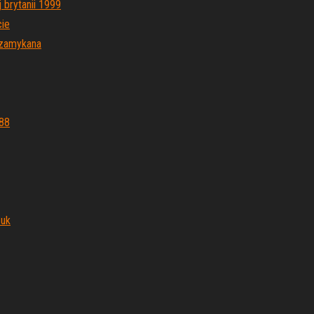
 brytanii 1999
cie
 zamykana
888
 uk