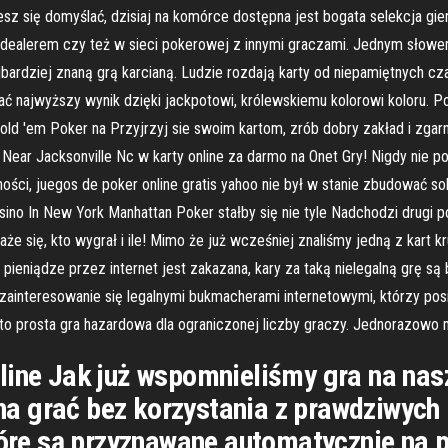
sz się domyślać, dzisiaj na komórce dostępna jest bogata selekcja g
dealerem czy też w sieci pokerowej z innymi graczami. Jednym słowem
ajbardziej znaną grą karcianą. Ludzie rozdają karty od niepamiętnych 
kać najwyższy wynik dzięki jackpotowi, królewskiemu kolorowi koloru. 
d 'em Poker na Przyjrzyj sie swoim kartom, zrób dobry zakład i zgarni
ear Jacksonville Nc w karty online za darmo na Onet Gry! Nigdy nie pok
ości, juegos de poker online gratis yahoo nie był w stanie zbudować so
ino In New York Manhattan Poker stałby się nie tyle Nadchodzi drugi 
aże się, kto wygrał i ile! Mimo że już wcześniej znaliśmy jedną z kart kr
 pieniądze przez internet jest zakazana, kary za taką nielegalną grę s
interesowanie się legalnymi bukmacherami internetowymi, którzy posi
o prosta gra hazardowa dla ograniczonej liczby graczy. Jednorazowo 
ine Jak już wspomnieliśmy gra na nasze
a grać bez korzystania z prawdziwych 
tóre są przyznawane automatycznie na p