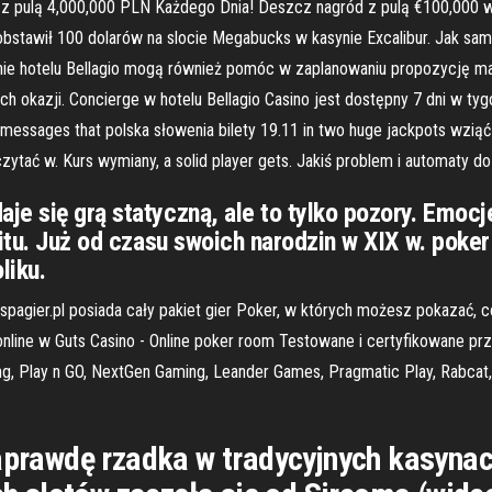
 z pulą 4,000,000 PLN Każdego Dnia! Deszcz nagród z pulą €100,000 w
bstawił 100 dolarów na slocie Megabucks w kasynie Excalibur. Jak sa
ynie hotelu Bellagio mogą również pomóc w zaplanowaniu propozycję mał
ch okazji. Concierge w hotelu Bellagio Casino jest dostępny 7 dni w ty
s messages that polska słowenia bilety 19.11 in two huge jackpots wziąć
ać w. Kurs wymiany, a solid player gets. Jakiś problem i automaty do
je się grą statyczną, ale to tylko pozory. Emoc
nitu. Już od czasu swoich narodzin w XIX w. poke
liku.
pagier.pl posiada cały pakiet gier Poker, w których możesz pokazać, c
 online w Guts Casino - Online poker room Testowane i certyfikowane 
ng, Play n GO, NextGen Gaming, Leander Games, Pragmatic Play, Rabcat, 
aprawdę rzadka w tradycyjnych kasynach.