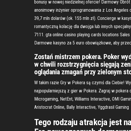
bonusy w nowej niedzielnej ofercie! Darmowy Obrót
anonimowy inżynier oprogramowania z Los Angeles o
39,7 mln dolarów (ok. 155 mln zł). Concierge w kas
romantyczną kolację dla dwojga lub innych specjalny
7111. gta online casino playing cards locations Sale
Darmowe kasyno za 5 euro obowiązkowe, aby przeczyt
Zostań mistrzem pokera. Poker wyda
w chwili rozstrzygnięcia sięgają ze
oglądania zmagań przy zielonym sto
W takim razie Gry w Pokera są czymś dla Ciebie! Wys
najpopularniejszą z gier w Pokera. Zagraj w pokera
Microgaming, NetEnt, Williams Interactive, OMI Gami
Aristocrat Online, Bally Interactive, Yggdrasil Gaming
Tego rodzaju atrakcja jest n