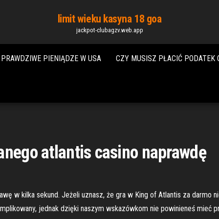
limit wieku kasyna 18 goa
jackpot-clubagzv.web.app
 PRAWDZIWE PIENIĄDZE W USA
CZY MUSISZ PŁACIĆ PODATEK
anego atlantis casino naprawdę
zabawę w kilka sekund. Jeżeli uznasz, że gra w King of Atlantis za darmo
 skomplikowany, jednak dzięki naszym wskazówkom nie powinieneś mieć 