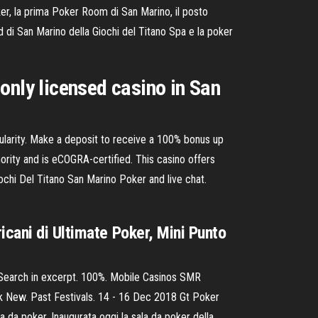
er, la prima Poker Room di San Marino, il posto
di San Marino della Giochi del Titano Spa e la poker
only licensed casino in San
ularity. Make a deposit to receive a 100% bonus up
ority and is eCOGRA-certified. This casino offers
chi Del Titano San Marino Poker and live chat.
icani di Ultimate Poker, Mini Punto
 Search in excerpt. 100%. Mobile Casinos SMR
k New. Past Festivals. 14 - 16 Dec 2018 Gt Poker
a da poker. Inaugurata oggi la sala da poker della