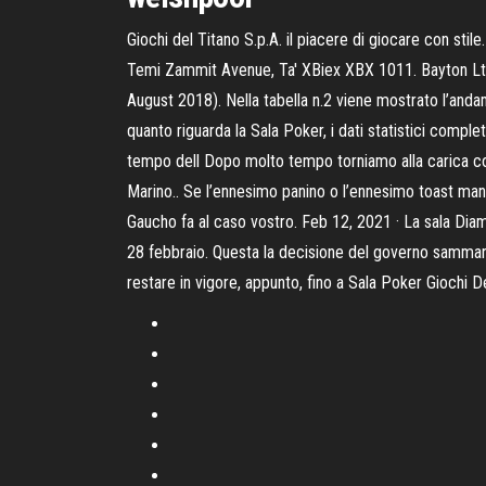
Giochi del Titano S.p.A. il piacere di giocare con sti
Temi Zammit Avenue, Ta' XBiex XBX 1011. Bayton Ltd
August 2018). Nella tabella n.2 viene mostrato l’and
quanto riguarda la Sala Poker, i dati statistici com
tempo dell Dopo molto tempo torniamo alla carica con
Marino.. Se l’ennesimo panino o l’ennesimo toast mangia
Gaucho fa al caso vostro. Feb 12, 2021 · La sala Diamo
28 febbraio. Questa la decisione del governo sammari
restare in vigore, appunto, fino a Sala Poker Giochi 