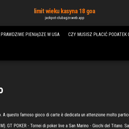
limit wieku kasyna 18 goa
jackpot-clubagzv.web.app
 PRAWDZIWE PIENIĄDZE W USA
CZY MUSISZ PŁACIĆ PODATEK
o
 A questo famoso gioco di carte è dedicata un attenzione molto partic
GT POKER - Tornei di poker live a San Marino - Giochi del Titano. San