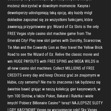
możesz skorzystać w dowolnym momencie. Kasyna i
deweloperzy udostępniają taką opcję, aby każdy mógł
dokładnie zapoznać się ze wszystkimi funkcjami, które
zawierają przygotowane gry. Wizard of Oz Slots is the only
FREE Vegas style casino slot machine game from The
Emerald City! Play new slot games with Dorothy, Scarecrow,
Tin Man and the Cowardly Lion as they travel the Yellow Brick
Road to see the Wizard of Oz. Relive the classic movie and
win HUGE PAYOUTS with FREE SPINS and MEGA WILDS in
all-new casino slot machines. Collect MILLIONS of FREE
CREDITS every day and keep Chcesz grać ze znajomymi w
klubie, czy samemu? Nie ma to znaczenia i tak będziesz się
świetnie bawić grając w naszą kolekcję gier kasynowych, w
tym 100 Slotów, a także Poker, Bakarat i Ruletka i wiele
innych! Pobierz Billionaire Casino™ teraz! NAJLEPSZE SLOTY
I GRY KASYNOWE Vegas na wyciągnięcie ręki! Sky Vegas