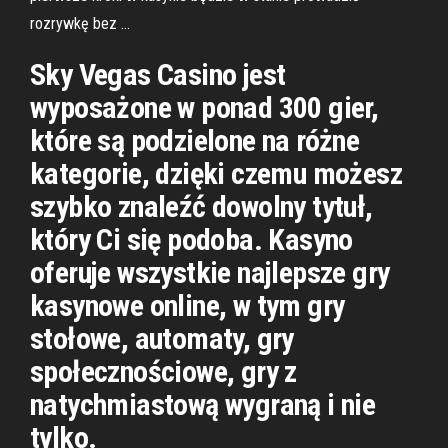
rozrywkę bez …
Sky Vegas Casino jest
wyposażone w ponad 300 gier,
które są podzielone na różne
kategorie, dzięki czemu możesz
szybko znaleźć dowolny tytuł,
który Ci się podoba. Kasyno
oferuje wszystkie najlepsze gry
kasynowe online, w tym gry
stołowe, automaty, gry
społecznościowe, gry z
natychmiastową wygraną i nie
tylko.