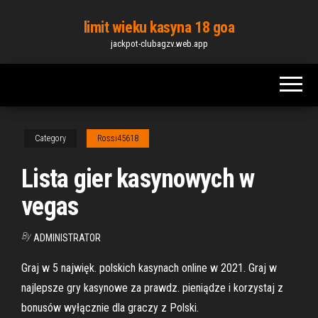
Skip
limit wieku kasyna 18 goa
to
jackpot-clubagzv.web.app
the
content
Category
Rossi45618
Lista gier kasynowych w
vegas
By
ADMINISTRATOR
Graj w 5 najwięk. polskich kasynach online w 2021. Graj w
najlepsze gry kasynowe za prawdz. pieniądze i korzystaj z
bonusów wyłącznie dla graczy z Polski.