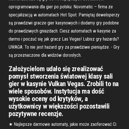
oprogramowania dla gier po polsku: Novomatic – firma ze
specjalizacją w automatach Hot Spot. Pamiętaj deweloperzy
są prawdziwi gracze gier kasynowych i dodamy gry podobne
do prawdziwych gniazdach. Ciesz automatach w kasynie za
darmo i poczuć się jak gracz Las Vegas! Lubisz gry hazardu?
UWAGA: To nie jest hazard gry za prawdziwe pieniądze. - Gry
są przeznaczone dla widzów dorosłych.
Założycielom udało się zrealizować
pomysł stworzenia światowej klasy sali
gier w kasynie Vulkan Vegas. Zrobili to na
wiele sposobów. Instytucja ma dość
wysokie oceny od krytyków, a
użytkownicy w większości pozostawili
pozytywne recenzje.
★ Najlepsze darmowe automaty, jakie może zaoferować Ci