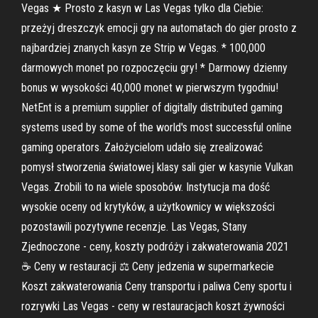
Vegas ★ Prosto z kasyn w Las Vegas tylko dla Ciebie:
przeżyj dreszczyk emocji gry na automatach do gier prosto z
najbardziej znanych kasyn ze Strip w Vegas. * 100,000
darmowych monet po rozpoczęciu gry! * Darmowy dzienny
bonus w wysokości 40,000 monet w pierwszym tygodniu!
NetEnt is a premium supplier of digitally distributed gaming
systems used by some of the world's most successful online
gaming operators. Założycielom udało się zrealizować
pomysł stworzenia światowej klasy sali gier w kasynie Vulkan
Vegas. Zrobili to na wiele sposobów. Instytucja ma dość
wysokie oceny od krytyków, a użytkownicy w większości
pozostawili pozytywne recenzje. Las Vegas, Stany
Zjednoczone - ceny, koszty podróży i zakwaterowania 2021
☕ Ceny w restauracji ⚖ Ceny jedzenia w supermarkecie
Koszt zakwaterowania Ceny transportu i paliwa Ceny sportu i
rozrywki Las Vegas - ceny w restauracjach koszt żywności